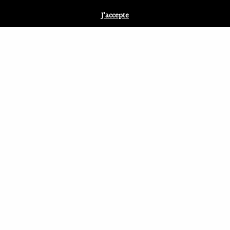
J'accepte
Nos services en ligne
Pas le temps de passer chez votre notaires ?